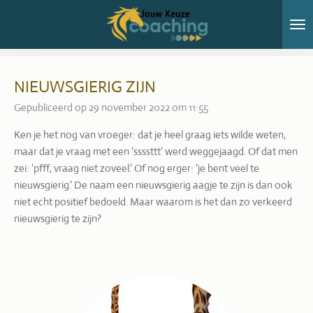
Ga
direct
naar
de
hoofdinhoud
NIEUWSGIERIG ZIJN
Gepubliceerd op 29 november 2022 om 11:55
Ken je het nog van vroeger: dat je heel graag iets wilde weten,
maar dat je vraag met een ‘ssssttt’ werd weggejaagd. Of dat men
zei: ‘pfff, vraag niet zoveel.’ Of nog erger: ‘je bent veel te
nieuwsgierig.’ De naam een nieuwsgierig aagje te zijn is dan ook
niet echt positief bedoeld. Maar waarom is het dan zo verkeerd
nieuwsgierig te zijn?