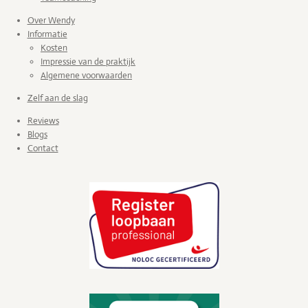
Over Wendy
Informatie
Kosten
Impressie van de praktijk
Algemene voorwaarden
Zelf aan de slag
Reviews
Blogs
Contact