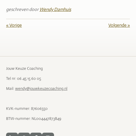
geschreven door
Wendy Damhuis
«
Vorige
Volgende
»
Jouw Keuze Coaching
Tel nr: 06 45 15 60 05
Mail:
wendy@jouwkeuzecoaching.nl
KVK-nummer: 87606550
BTW-nummer: NL004447873B49