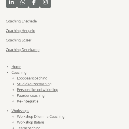
L
W
F
I
i
h
a
n
n
a
c
s
k
t
e
t
Coaching Enschede
e
s
b
a
d
A
o
g
Coaching Hengelo
I
p
o
r
Coaching Losser
n
p
k
a
m
Coaching Denekamp
Home
Coaching
Loopbaancoaching
Studiekeuzecoaching
Persoonlijke ontwikkeling
Paardencoaching
Re-integratie
Workshops
Workshop Dilemma Coaching
Workshop Balans
Teamcoaching