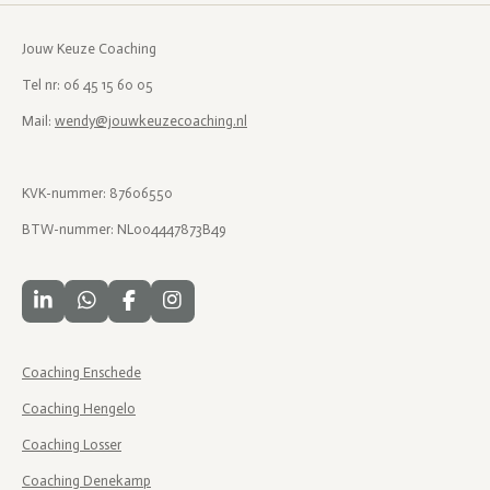
Jouw Keuze Coaching
Tel nr: 06 45 15 60 05
Mail:
wendy@jouwkeuzecoaching.nl
KVK-nummer: 87606550
BTW-nummer: NL004447873B49
L
W
F
I
i
h
a
n
n
a
c
s
k
t
e
t
Coaching Enschede
e
s
b
a
d
A
o
g
Coaching Hengelo
I
p
o
r
Coaching Losser
n
p
k
a
m
Coaching Denekamp