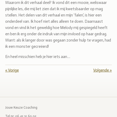
Waarom ik dit verhaal deel? Ik vond dit een mooie, weliswaar
pijnlijke les, die mij liet zien dat ik mij kwetsbaarder op mag
stellen. Het delen van dit verhaal en mijn ‘falen’, is hier een
onderdeel van. Ik hoef niet alles alleen te doen. Daarnaast
vond en vind ik het geweldig hoe Melody mij gespiegeld heeft
en ben ik erg onder de indruk van mijn invloed op haar gedrag.
Want: als ik langer door was gegaan zonder hulp te vragen, had
ik een monster gecreëerd!
En heel misschien heb je hier iets aan....
«
Vorige
Volgende
»
Jouw Keuze Coaching
Tel nr: 06 45 15 60 05