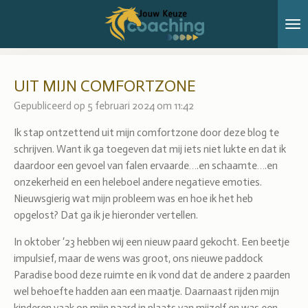
Ga
direct
naar
de
hoofdinhoud
UIT MIJN COMFORTZONE
Gepubliceerd op 5 februari 2024 om 11:42
Ik stap ontzettend uit mijn comfortzone door deze blog te
schrijven. Want ik ga toegeven dat mij iets niet lukte en dat ik
daardoor een gevoel van falen ervaarde….en schaamte….en
onzekerheid en een heleboel andere negatieve emoties.
Nieuwsgierig wat mijn probleem was en hoe ik het heb
opgelost? Dat ga ik je hieronder vertellen.
In oktober ‘23 hebben wij een nieuw paard gekocht. Een beetje
impulsief, maar de wens was groot, ons nieuwe paddock
Paradise bood deze ruimte en ik vond dat de andere 2 paarden
wel behoefte hadden aan een maatje. Daarnaast rijden mijn