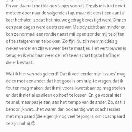
En van daaruit met kleine stapjes vooruit. En: als iets lukte niet
meteen door naar de volgende stap, maar dit eerst een aantal
keer herhalen, zodat het nieuwe gedrag bevestigd werd. Binnen
een paar dagen werd de stress van Melody zichtbaar minder en
kon ze normaal een rondje naast mij lopen zonder mij te bijten
of te steigeren en te bokken. Zo fijn! Nu zijn we inmiddels 3
weken verder en zijn we weer beste maatjes. Het vertrouwen is
terug en ik vind haar weer de liefste en schattigste haflinger
die er bestaat.
Wat ik hier van heb geleerd? Dat ik veel eerder mijn ’issues’ mag
delen met een ander, dat het goed is om hulp te vragen, dat ik
fouten mag maken, dat ik mij vooral kwetsbaar op mag stellen
en dat ik niet alles alleen op hoef te lossen. En: ga vooral niet
te snel, maar pas je aan, aan het tempo van de ander. Zo, dat is
behoorlijk wat….het waren dan ook aardig wat coachsessies
met mijn paard (die eigenlijk nog veel te jong is, om coachpaard
te zijn, haha) 😊