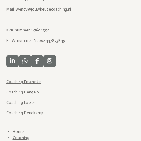
Mail:
wendy@jouwkeuzecoaching.nl
KVK-nummer: 87606550
BTW-nummer: NL004447873B49
L
W
F
I
i
h
a
n
n
a
c
s
k
t
e
t
Coaching Enschede
e
s
b
a
d
A
o
g
Coaching Hengelo
I
p
o
r
Coaching Losser
n
p
k
a
m
Coaching Denekamp
Home
Coaching