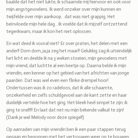
baalde dat het niet lukte, ik schaamde mij hiervoor en ook voor
mijn angstgevoelens. Ik werd onzeker over mijn kunnen en
twijfelde over mijn aankoop…dat was niet grappig. Het
beïnvloede mijn hele dag…Ik voelde dat ik mijzelf ontzettend
tegenkwam, maar ik kon het niet oplossen.
En wat deed ik vooral niet? Er over praten, het delen met een
ander!! Dom dom, ja,ja zeg het maar!! Gelukkig zag ik uiteindelijk
het licht en deelde ik na 3 weken stoeien, mijn gevoelens met
mijn vriend, dat luchtte al een beetje op. Daarna belde ik mijn
vriendin, een kenner op het gebied van het africhten van jonge
paarden. Dat was wel even een flinke drempel hoor!
Ondertussen was ik zo radeloos, dat ik alle schaamte,
onzekerheid en zelfs schuldgevoel aan de kant zette en haar
duidelijk vertelde hoe het ging. Het bleek heel simpel te zijn: ik
ging te snel!!!! En laat dat net nu mijn bekende valkuil te zijn!
(Dank je wel Melody voor deze spiegel!)
Op aanraden van mijn vriendin ben ik een paar stappen terug
gegaan en begonnen met het vertrouwen weer op te bouwen.