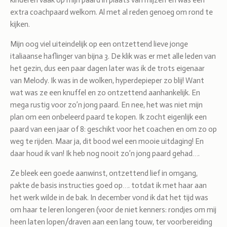
kinderen vaak op mijn paard in plaats van mijzelf en was een
extra coachpaard welkom. Al met al reden genoeg om rond te
kijken.
Mijn oog viel uiteindelijk op een ontzettend lieve jonge
italiaanse haflinger van bijna 3. De klik was er met alle leden van
het gezin, dus een paar dagen later was ik de trots eigenaar
van Melody. Ik was in de wolken, hyperdepieper zo blij! Want
wat was ze een knuffel en zo ontzettend aanhankelijk. En
mega rustig voor zo’n jong paard. En nee, het was niet mijn
plan om een onbeleerd paard te kopen. Ik zocht eigenlijk een
paard van een jaar of 8: geschikt voor het coachen en om zo op
weg te rijden. Maar ja, dit bood wel een mooie uitdaging! En
daar houd ik van! Ik heb nog nooit zo’n jong paard gehad….
Ze bleek een goede aanwinst, ontzettend lief in omgang,
pakte de basis instructies goed op…. totdat ik met haar aan
het werk wilde in de bak. In december vond ik dat het tijd was
om haar te leren longeren (voor de niet kenners: rondjes om mij
heen laten lopen/draven aan een lang touw, ter voorbereiding