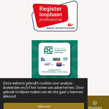
foto's:
www.picturesbymarleen
© 2022 Jouwkeuzecoaching
Deze website gebruikt cookies voor analyse-
Powered by
JouwWeb
doeleinden en/of het tonen van advertenties. Door
gebruik te blijven maken van de site gaat u hiermee
akkoord.
Akkoord
E-mailadres
Telefoonnummer
Kaart
WhatsApp