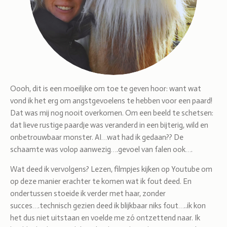
Oooh, dit is een moeilijke om toe te geven hoor: want wat
vond ik het erg om angstgevoelens te hebben voor een paard!
Dat was mij nog nooit overkomen. Om een beeld te schetsen:
dat lieve rustige paardje was veranderd in een bijterig, wild en
onbetrouwbaar monster. AI…wat had ik gedaan?? De
schaamte was volop aanwezig….gevoel van falen ook….
Wat deed ik vervolgens? Lezen, filmpjes kijken op Youtube om
op deze manier erachter te komen wat ik fout deed. En
ondertussen stoeide ik verder met haar, zonder
succes….technisch gezien deed ik blijkbaar niks fout…..ik kon
het dus niet uitstaan en voelde me zó ontzettend naar. Ik