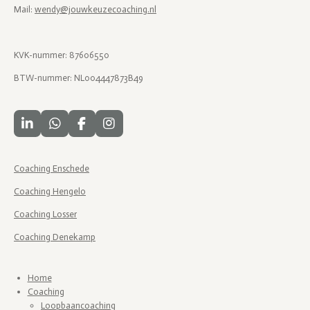
Mail:
wendy@jouwkeuzecoaching.nl
KVK-nummer: 87606550
BTW-nummer: NL004447873B49
L
W
F
I
i
h
a
n
n
a
c
s
k
t
e
t
Coaching Enschede
e
s
b
a
d
A
o
g
Coaching Hengelo
I
p
o
r
Coaching Losser
n
p
k
a
m
Coaching Denekamp
Home
Coaching
Loopbaancoaching