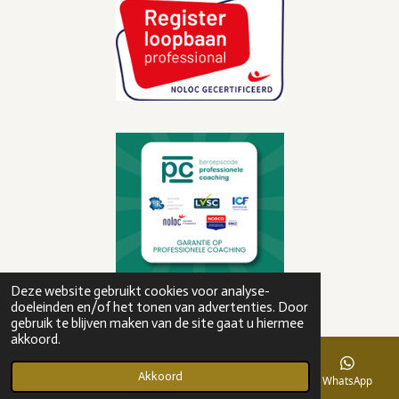
foto's:
www.picturesbymarleen
© 2022 Jouwkeuzecoaching
Deze website gebruikt cookies voor analyse-
Powered by
JouwWeb
doeleinden en/of het tonen van advertenties. Door
gebruik te blijven maken van de site gaat u hiermee
akkoord.
Akkoord
E-mailadres
Telefoonnummer
Kaart
WhatsApp